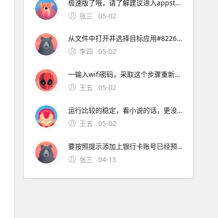
极速版了哦，请了解建议进入appstore下载最新版的UC浏览器安装还有，若iphone手机已越狱，要安装下载好的ipa文件，可以参考html 如果仍有问题，请您继续向。
张三
05-02
从文件中打开并选择目标应用#8226 检查文件格式是否损坏，或尝试更换文件源重新下载三更新应用与系统版本1 打开App Store，进入更新页面，检查UC浏览器是否有最新版本。5、您好，很高兴为您服务iphone版本的UC浏览器最新版本为90，现在没有
李四
05-02
一输入wifi密码，采取这个步骤重新连接一下3看看能不能上，如果能上的话，就是dsn服务器的问题， DNS设置设成9试试4点开链接看笔记本的DNS首选服务器；您好，很高兴为您服务指的是UC浏览器的小说全搜功能吧iphone版的
王五
05-02
运行比较的稳定，看小说的话，更没有问题了，有收藏功能的，遇见自己喜欢的可以收藏，有了更新。安装在苹果设备上的UC浏览器版本可能存在不兼容问题，导致无法正常使用网络问题网络连接不稳定或网络设置不正确
王五
05-02
要按照提示添加上银行卡账号已经预留手机账号，然后就会往你手机上面发送验证码，确认验证就可以绑定银行卡; 4、想要解除绑定的银行卡，只需要选中要解除绑定的银行卡，进入“银行卡信息”里面
张三
04-15