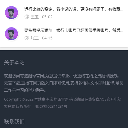
运行比较的稳定，看小说的话，更没有问题了，有收藏功能的，遇见自己喜欢的可以收藏，有了更新。安装在苹果设备上的UC浏览器版本可能存在不兼容问题，导致无法正常使用网络问题网络连接不稳定或网络设置不正确
王五
05-02
要按照提示添加上银行卡账号已经预留手机账号，然后就会往你手机上面发送验证码，确认验证就可以绑定银行卡; 4、想要解除绑定的银行卡，只需要选中要解除绑定的银行卡，进入“银行卡信息”里面
张三
04-15
关于本站
欢迎访问有道翻译官网,为您提供专业、便捷的在线免费翻译服务。
无需下载,直接在网页版入口即可使用,支持多语种文本即时互译,是您
工作与学习的得力助手。
Copyright © 2022 本站由 有道翻译官网-有道翻译在线安卓/iOS官方电脑
客户端 版权所有
川ICP备52311231号
联系我们