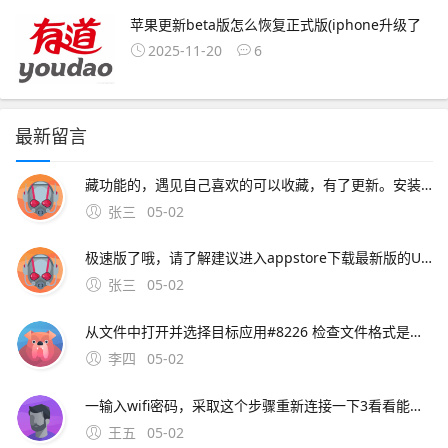
苹果更新beta版怎么恢复正式版(iphone升级了
2025-11-20
6
最新留言
藏功能的，遇见自己喜欢的可以收藏，有了更新。安装在苹果设备上的UC浏览器版本可能存在不兼容问题，导致无法正常使用网络问题网络连接不稳定或网络设置不正确，可能导致无法访问UC浏览器设备设置
张三
05-02
极速版了哦，请了解建议进入appstore下载最新版的UC浏览器安装还有，若iphone手机已越狱，要安装下载好的ipa文件，可以参考html 如果仍有问题，请您继续向。
张三
05-02
从文件中打开并选择目标应用#8226 检查文件格式是否损坏，或尝试更换文件源重新下载三更新应用与系统版本1 打开App Store，进入更新页面，检查UC浏览器是否有最新版本。5、您好，很高兴为您服务iphone版本的UC浏览器最新版本为90，现在没有
李四
05-02
一输入wifi密码，采取这个步骤重新连接一下3看看能不能上，如果能上的话，就是dsn服务器的问题， DNS设置设成9试试4点开链接看笔记本的DNS首选服务器；您好，很高兴为您服务指的是UC浏览器的小说全搜功能吧iphone版的
王五
05-02