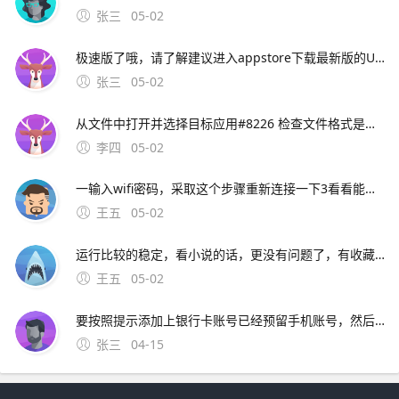
张三
05-02
极速版了哦，请了解建议进入appstore下载最新版的UC浏览器安装还有，若iphone手机已越狱，要安装下载好的ipa文件，可以参考html 如果仍有问题，请您继续向。
张三
05-02
从文件中打开并选择目标应用#8226 检查文件格式是否损坏，或尝试更换文件源重新下载三更新应用与系统版本1 打开App Store，进入更新页面，检查UC浏览器是否有最新版本。5、您好，很高兴为您服务iphone版本的UC浏览器最新版本为90，现在没有
李四
05-02
一输入wifi密码，采取这个步骤重新连接一下3看看能不能上，如果能上的话，就是dsn服务器的问题， DNS设置设成9试试4点开链接看笔记本的DNS首选服务器；您好，很高兴为您服务指的是UC浏览器的小说全搜功能吧iphone版的
王五
05-02
运行比较的稳定，看小说的话，更没有问题了，有收藏功能的，遇见自己喜欢的可以收藏，有了更新。安装在苹果设备上的UC浏览器版本可能存在不兼容问题，导致无法正常使用网络问题网络连接不稳定或网络设置不正确
王五
05-02
要按照提示添加上银行卡账号已经预留手机账号，然后就会往你手机上面发送验证码，确认验证就可以绑定银行卡; 4、想要解除绑定的银行卡，只需要选中要解除绑定的银行卡，进入“银行卡信息”里面
张三
04-15