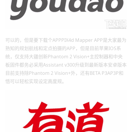
可以的，但是要下载个APPPIX4d Mapper APP是大家最为
熟知的规划航线和定点拍摄的APP，但是目前苹果IOS系
统，仅支持大疆创新Phantom 2 Vision+主控制器和中央
板固件都务必采用Assistant v300升级到最新版本安卓版本
目前支持除Phantom 2 Vision+外，还有BETA P3AP3P和
悟可以轻松实现设定高度规。