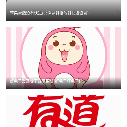
苹果uc版没有快进(uc浏览器播放器快进设置)
好兔子漫画版下载苹果版(好兔子坏兔子)