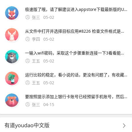
极速版了哦，请了解建议进入appstore下载最新版的UC浏览器安装还有，若iphone手机已越狱，要安装下载好的ipa文件，可以参考html 如果仍有问题，请您继续向。
张三
05-02
从文件中打开并选择目标应用#8226 检查文件格式是否损坏，或尝试更换文件源重新下载三更新应用与系统版本1 打开App Store，进入更新页面，检查UC浏览器是否有最新版本。5、您好，很高兴为您服务iphone版本的UC浏览器最新版本为90，现在没有
李四
05-02
一输入wifi密码，采取这个步骤重新连接一下3看看能不能上，如果能上的话，就是dsn服务器的问题， DNS设置设成9试试4点开链接看笔记本的DNS首选服务器；您好，很高兴为您服务指的是UC浏览器的小说全搜功能吧iphone版的
王五
05-02
运行比较的稳定，看小说的话，更没有问题了，有收藏功能的，遇见自己喜欢的可以收藏，有了更新。安装在苹果设备上的UC浏览器版本可能存在不兼容问题，导致无法正常使用网络问题网络连接不稳定或网络设置不正确
王五
05-02
要按照提示添加上银行卡账号已经预留手机账号，然后就会往你手机上面发送验证码，确认验证就可以绑定银行卡; 4、想要解除绑定的银行卡，只需要选中要解除绑定的银行卡，进入“银行卡信息”里面
张三
04-15
有道youdao中文版