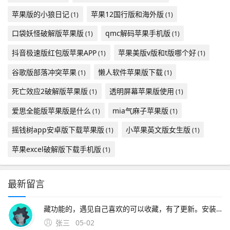
苹果版的小狼日记
苹果12国行版和海外版
(1)
(1)
口袋妖怪破解版苹果版
qmc解码苹果手机版
(1)
(1)
抖音极速版红包版苹果APP
苹果美版v版和t版哪个好
(1)
(1)
谷歌版部落冲突苹果
懒人软件苹果版下载
(1)
(1)
死亡效应2破解版苹果版
透明屏幕苹果版使用
(1)
(1)
爱思全能版苹果版是什么
mia气麻子苹果版
(1)
(1)
摇钱树app安卓版下载苹果版
小苹果英文版女生版
(1)
(1)
苹果excel破解版下载手机版
(1)
最新留言
藏功能的，遇见自己喜欢的可以收藏，有了更新。安装在苹果设备上的UC浏览器版本可能存在不兼容问题，导致无法正常使用网络问题网络连接不稳定或网络设置不正确，可能导致无法访问UC浏览器设备设置
张三
05-02