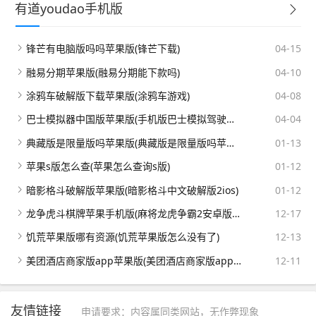
有道youdao手机版
锋芒有电脑版吗吗苹果版(锋芒下载)
04-15
融易分期苹果版(融易分期能下款吗)
04-10
涂鸦车破解版下载苹果版(涂鸦车游戏)
04-08
巴士模拟器中国版苹果版(手机版巴士模拟驾驶中文破解版)
04-04
典藏版是限量版吗苹果版(典藏版是限量版吗苹果版多少钱)
01-13
苹果s版怎么查(苹果怎么查询s版)
01-12
暗影格斗破解版苹果版(暗影格斗中文破解版2ios)
01-12
龙争虎斗棋牌苹果手机版(麻将龙虎争霸2安卓版下载)
12-17
饥荒苹果版哪有资源(饥荒苹果版怎么没有了)
12-13
美团酒店商家版app苹果版(美团酒店商家版app苹果版下载)
12-11
友情链接
申请要求：内容属同类网站，无作弊现象