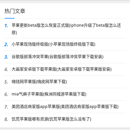
热门文章
1.
苹果更新beta版怎么恢复正式版(iphone升级了beta版怎么还
原)
2.
小苹果现场版终极版(小苹果现场版终极版下载)
3.
谷歌版部落冲突苹果(谷歌版部落冲突苹果下载安装)
4.
大画家安卓版下载苹果版(大画家安卓版下载苹果版安装)
5.
嗨钱网苹果版(嗨皮网苹果下载)
6.
mia气麻子苹果版(株洲同城游苹果版下载)
7.
美团酒店商家版app苹果版(美团酒店商家版app苹果版下载)
8.
饥荒苹果版哪有资源(饥荒苹果版怎么没有了)