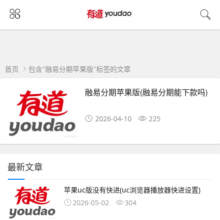
首页
包含"融易分期苹果版"标签的文章
融易分期苹果版(融易分期能下款吗)
2026-04-10
225
最新文章
苹果uc版没有快进(uc浏览器播放器快进设置)
2026-05-02
304