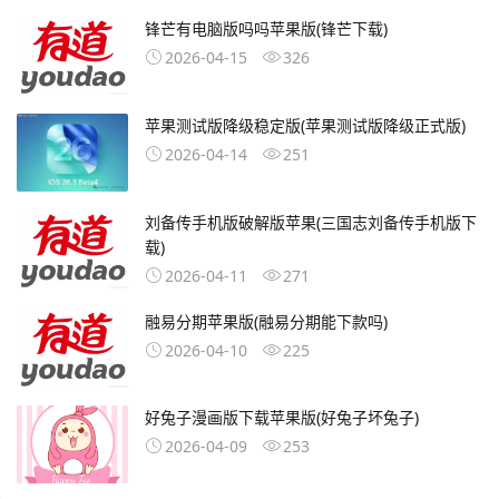
锋芒有电脑版吗吗苹果版(锋芒下载)
2026-04-15
326
苹果测试版降级稳定版(苹果测试版降级正式版)
2026-04-14
251
刘备传手机版破解版苹果(三国志刘备传手机版下
载)
2026-04-11
271
融易分期苹果版(融易分期能下款吗)
2026-04-10
225
好兔子漫画版下载苹果版(好兔子坏兔子)
2026-04-09
253