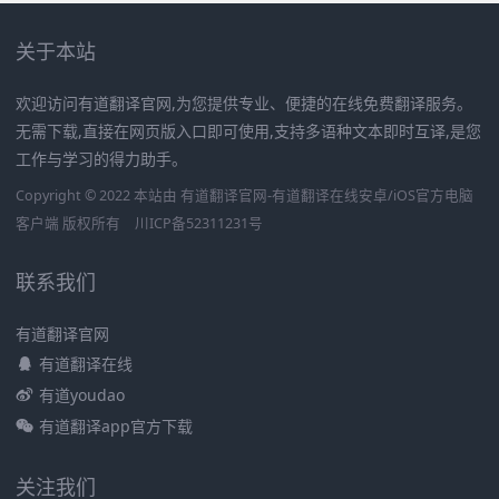
关于本站
欢迎访问有道翻译官网,为您提供专业、便捷的在线免费翻译服务。
无需下载,直接在网页版入口即可使用,支持多语种文本即时互译,是您
工作与学习的得力助手。
Copyright © 2022 本站由 有道翻译官网-有道翻译在线安卓/iOS官方电脑
客户端 版权所有
川ICP备52311231号
联系我们
有道翻译官网
有道翻译在线
有道youdao
有道翻译app官方下载
关注我们