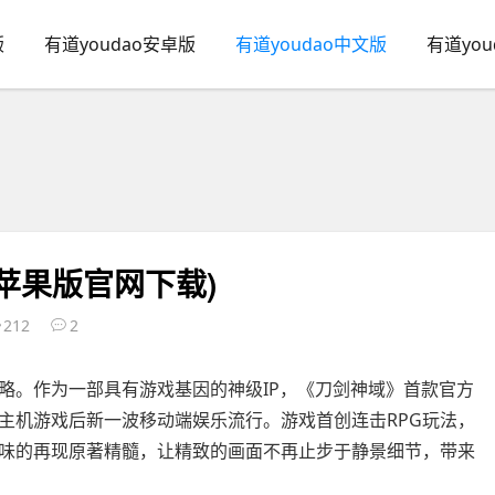
版
有道youdao安卓版
有道youdao中文版
有道yo
苹果版官网下载)
212
2
。作为一部具有游戏基因的神级IP，《刀剑神域》首款官方
主机游戏后新一波移动端娱乐流行。游戏首创连击RPG玩法，
味的再现原著精髓，让精致的画面不再止步于静景细节，带来