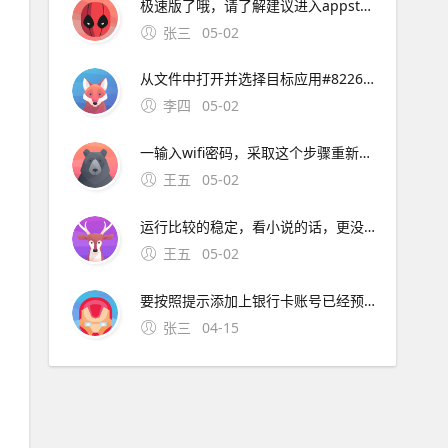
极速版了哦，请了解建议进入appstore下载最新版的UC浏览器安装还有，若iphone手机已越狱，要安装下载好的ipa文件，可以参考html 如果仍有问题，请您继续向。
张三
05-02
从文件中打开并选择目标应用#8226 检查文件格式是否损坏，或尝试更换文件源重新下载三更新应用与系统版本1 打开App Store，进入更新页面，检查UC浏览器是否有最新版本。5、您好，很高兴为您服务iphone版本的UC浏览器最新版本为90，现在没有
李四
05-02
一输入wifi密码，采取这个步骤重新连接一下3看看能不能上，如果能上的话，就是dsn服务器的问题， DNS设置设成9试试4点开链接看笔记本的DNS首选服务器；您好，很高兴为您服务指的是UC浏览器的小说全搜功能吧iphone版的
王五
05-02
运行比较的稳定，看小说的话，更没有问题了，有收藏功能的，遇见自己喜欢的可以收藏，有了更新。安装在苹果设备上的UC浏览器版本可能存在不兼容问题，导致无法正常使用网络问题网络连接不稳定或网络设置不正确
王五
05-02
要按照提示添加上银行卡账号已经预留手机账号，然后就会往你手机上面发送验证码，确认验证就可以绑定银行卡; 4、想要解除绑定的银行卡，只需要选中要解除绑定的银行卡，进入“银行卡信息”里面
张三
04-15