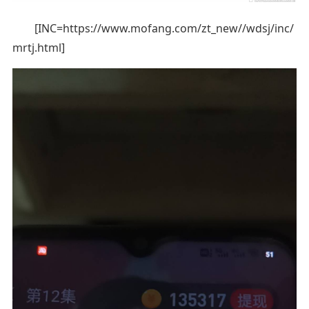
[INC=https://www.mofang.com/zt_new//wdsj/inc/
mrtj.html]