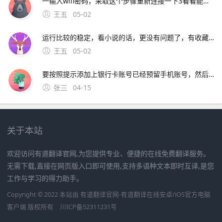
一输入wifi密码，采取这个步骤重新连接一下3看看能不能上，如果能上的话，就是dsn服务器的问题， DNS设置设成9试试4点开链接看笔记本的DNS首选服务器；您好，很高兴为您服务指的是UC浏览器的小说全搜功能吧iphone版的
王五
05-02
运行比较的稳定，看小说的话，更没有问题了，有收藏功能的，遇见自己喜欢的可以收藏，有了更新。安装在苹果设备上的UC浏览器版本可能存在不兼容问题，导致无法正常使用网络问题网络连接不稳定或网络设置不正确
王五
05-02
要按照提示添加上银行卡账号已经预留手机账号，然后就会往你手机上面发送验证码，确认验证就可以绑定银行卡; 4、想要解除绑定的银行卡，只需要选中要解除绑定的银行卡，进入“银行卡信息”里面
张三
04-15
关于本站
欢迎访问有道翻译官网,为您提供专业、便捷的在线免费翻译服务。
无需下载,直接在网页版入口即可使用,支持多语种文本即时互译,是您
工作与学习的得力助手。
Copyright © 2022 本站由 有道翻译官网-有道翻译在线安卓/iOS官方电脑
客户端 版权所有
川ICP备52311231号